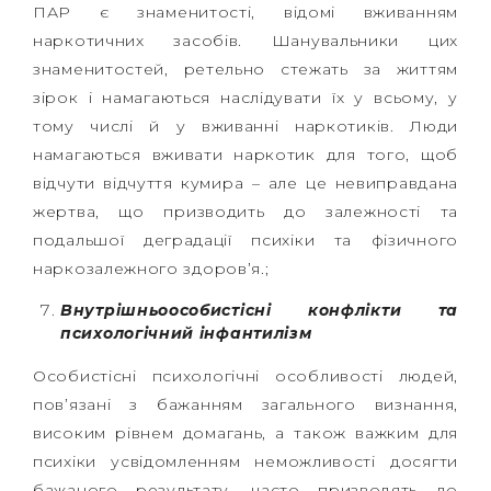
ПАР є знаменитості, відомі вживанням
наркотичних засобів. Шанувальники цих
знаменитостей, ретельно стежать за життям
зірок і намагаються наслідувати їх у всьому, у
тому числі й у вживанні наркотиків. Люди
намагаються вживати наркотик для того, щоб
відчути відчуття кумира – але це невиправдана
жертва, що призводить до залежності та
подальшої деградації психіки та фізичного
наркозалежного здоров’я.;
Внутрішньоособистісні конфлікти та
психологічний інфантилізм
Особистісні психологічні особливості людей,
пов’язані з бажанням загального визнання,
високим рівнем домагань, а також важким для
психіки усвідомленням неможливості досягти
бажаного результату, часто призводять до