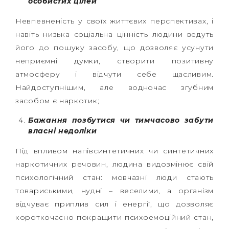
особистих цілей
Невпевненість у своїх життєвих перспективах, і
навіть низька соціальна цінність людини ведуть
його до пошуку засобу, що дозволяє усунути
неприємні думки, створити позитивну
атмосферу і відчути себе щасливим.
Найдоступнішим, але водночас згубним
засобом є наркотик;
Бажання позбутися чи тимчасово забути
власні недоліки
Під впливом напівсинтетичних чи синтетичних
наркотичних речовин, людина видозмінює свій
психологічний стан: мовчазні люди стають
товариськими, нудні – веселими, а організм
відчуває приплив сил і енергії, що дозволяє
короткочасно покращити психоемоційний стан,