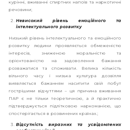
курінні, вживанні спиртних напоїв та наркотичні
речовини;
Невисокий рівень емоційного та
інтелектуального розвитку
Низький рівень інтелектуального та емоційного
розвитку людини проявляється обмеженістю
інтересів, зниженою моральністю та
орієнтованістю на задоволення бажання
розважатися та споживати. Велика кількість
вільного часу і низька культура дозвілля
виявляється бажанням наситити свій побут
гострішими відчуттями – ця причина вживання
ПАР є не тільки теоретичною, а й практично
підтверджується підлітковою наркоманією, що
спостерігається в розвинених країнах.;
Відсутність виразних та усвідомлених