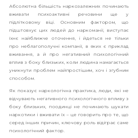
Абсолютна більшість наркозалежних починають
вживати психоактивні речовини ще у
підлітковому віці. Основним фактором, що
підштовхує цих людей до наркоманії, виступає
їхнє найближче оточення, і йдеться не тільки
про неблагополучні компанії, в яких є приклад
вживання, а й про негативний психологічний
вплив з боку близьких, коли людина намагається
уникнути проблем найпростішим, хоч і згубним
способом.
Як показує наркологічна практика, люди, які не
відчувають негативного психологічного впливу з
боку близьких, поодинці не починають шукати
наркотики і вживати їх – це говорить про те, що
серед інших причин, ключову роль відіграє саме
психологічний фактор.