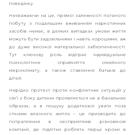
поведінку.
Незважаючи на це, прямої залежності поганого
побуту з подальшим вживанням наркотичних
засобів немає, в деяких випадках умови життя
можуть бути задовільними і навіть хорошими, аж
до дуже високої матеріальної забезпеченості.
Тут ключову роль відіграє індивідуальне
психологічне сприйняття сімейного
мікроклімату, а також ставлення батьків до
дітей.
Нерідко протест проти конфліктних ситуацій у
сім’ї з боку дитини проявляється не в банальних
образах, а в пошуку додаткової уваги поза
стінами власного житла – це призводить до
потрапляння в несприятливі різновікові
компанії, де підлітки роблять перші кроки в