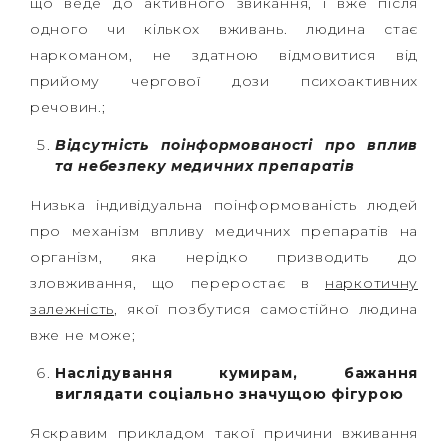
що веде до активного звикання, і вже після
одного чи кількох вживань. людина стає
наркоманом, не здатною відмовитися від
прийому чергової дози психоактивних
речовин.;
Відсутність поінформованості про вплив
та небезпеку медичних препаратів
Низька індивідуальна поінформованість людей
про механізм впливу медичних препаратів на
організм, яка нерідко призводить до
зловживання, що переростає в
наркотичну
залежність
, якої позбутися самостійно людина
вже не може;
Наслідування кумирам, бажання
виглядати соціально значущою фігурою
Яскравим прикладом такої причини вживання